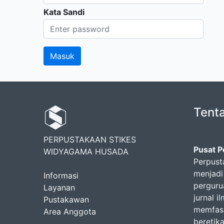
Kata Sandi
Tent
PERPUSTAKAAN STIKES
Pusat 
WIDYAGAMA HUSADA
Perpus
menjadi
Informasi
pergurua
Layanan
jurnal i
Pustakawan
memfasi
Area Anggota
beretik