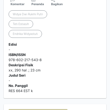
Komentar
Penanda
Bagikan
Widya Dwi Rukmi Putri
Teti Estiasih
Endrika Widyastuti
Edisi
-
ISBN/ISSN
978-602-217-543-8
Deskripsi Fisik
xx, 290 hal .; 23 cm
Judul Seri
-
No. Panggil
RES 664 EST k