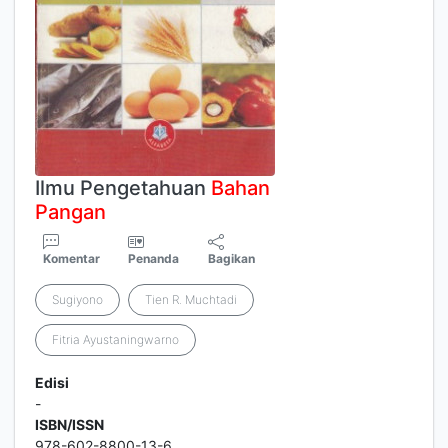
Ilmu Pengetahuan
Bahan
Pangan
Komentar
Penanda
Bagikan
Sugiyono
Tien R. Muchtadi
Fitria Ayustaningwarno
Edisi
-
ISBN/ISSN
978-602-8800-13-6