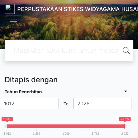
PERPUSTAKAAN STIKES WIDYAGAMA HUSA
Ditapis dengan
Tahun Penerbitan
To
1 012
2 025
1 012
1 265
1 519
1 772
2 025