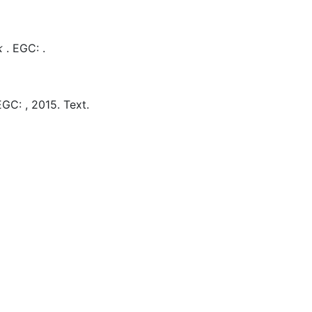
k
.
EGC:
.
EGC:
,
2015.
Text.