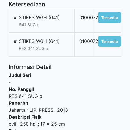
Ketersediaan
#
STIKES WGH (641)
010007286
Tersedia
641 SUG p
#
STIKES WGH (641)
010007285
Tersedia
RES 641 SUG p
Informasi Detail
Judul Seri
-
No. Panggil
RES 641 SUG p
Penerbit
Jakarta
:
LIPI PRESS
.,
2013
Deskripsi Fisik
xviii, 250 hal.; 17 x 25 cm