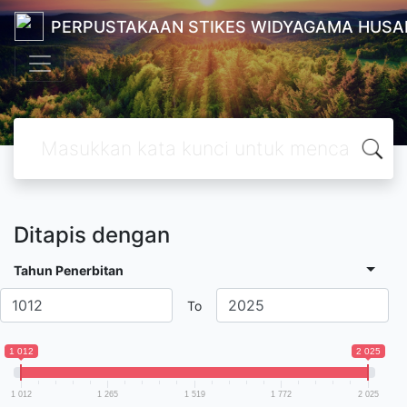
PERPUSTAKAAN STIKES WIDYAGAMA HUSA
Ditapis dengan
Tahun Penerbitan
To
1 012
2 025
1 012
1 265
1 519
1 772
2 025