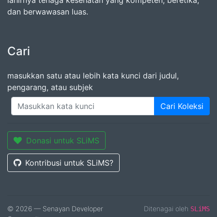
lahirnya tenaga kesehatan yang kompeten, beretika,
dan berwawasan luas.
Cari
masukkan satu atau lebih kata kunci dari judul,
pengarang, atau subjek
Cari Koleksi
Donasi untuk SLiMS
Kontribusi untuk SLiMS?
© 2026 — Senayan Developer
Ditenagai oleh
SLiMS