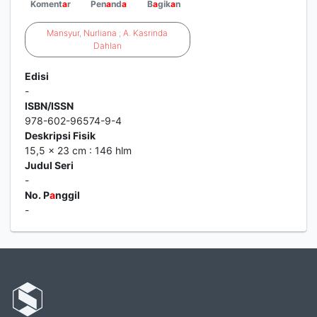
Koment
a
r
Pen
a
nd
a
B
a
gik
a
n
Mansyur
,
Nurliana
;
A
.
Kasrinda
Dahlan
Edisi
-
ISBN/ISSN
978-602-96574-9-4
Deskripsi Fisik
15,5 x 23 cm : 146 hlm
Judul Seri
-
No. P
a
nggil
-