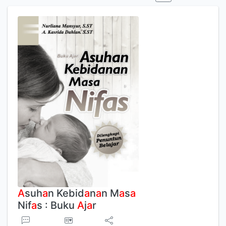
A
suh
a
n Kebid
a
n
a
n M
a
s
a
Nif
a
s : Buku
A
j
a
r