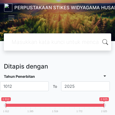
PERPUSTAKAAN STIKES WIDYAGAMA HUSA
Ditapis dengan
Tahun Penerbitan
To
1 012
2 025
1 012
1 265
1 519
1 772
2 025