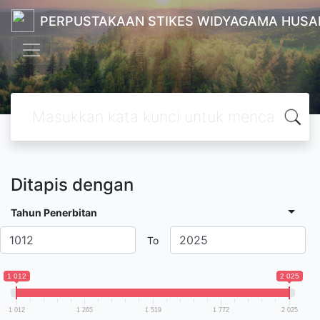
PERPUSTAKAAN STIKES WIDYAGAMA HUSA
Ditapis dengan
Tahun Penerbitan
To
1 012
2 025
1 012
1 265
1 519
1 772
2 025