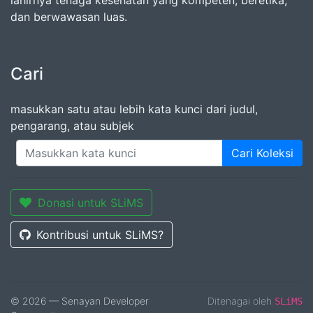
lahirnya tenaga kesehatan yang kompeten, beretika,
dan berwawasan luas.
Cari
masukkan satu atau lebih kata kunci dari judul,
pengarang, atau subjek
Cari Koleksi
Donasi untuk SLiMS
Kontribusi untuk SLiMS?
© 2026 — Senayan Developer
Ditenagai oleh
SLiMS